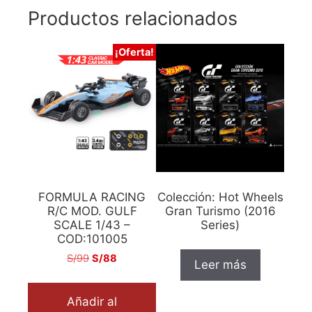
Productos relacionados
¡Oferta!
FORMULA RACING
Colección: Hot Wheels
R/C MOD. GULF
Gran Turismo (2016
SCALE 1/43 –
Series)
COD:101005
S/
99
S/
88
Leer más
Añadir al